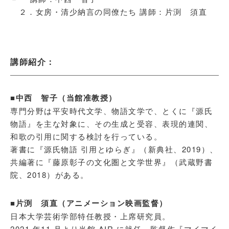
２．女房・清少納言の同僚たち 講師：片渕 須直
講師紹介：
■中西 智子（当館准教授）
専門分野は平安時代文学、物語文学で、とくに『源氏
物語』を主な対象に、その生成と受容、表現的連関、
和歌の引用に関する検討を行っている。
著書に『源氏物語 引用とゆらぎ』（新典社、2019）、
共編著に『藤原彰子の文化圏と文学世界』（武蔵野書
院、2018）がある。
■片渕 須直（アニメーション映画監督）
日本大学芸術学部特任教授・上席研究員。
2021 年11 月より当館 AIR に就任。監督作『マイマイ