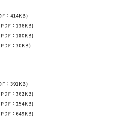
連携
物
関連リンク集
F：414KB)
DF：136KB)
DF：180KB)
院・教育
古典xデジタル探求ラ
DF：30KB)
大
共同利用研究員
館内専用
支援「国文研でゼミを」
F：391KB)
学習セミナー
DF：362KB)
研究者を対象とした日本古典籍講習会
DF：254KB)
DF：649KB)