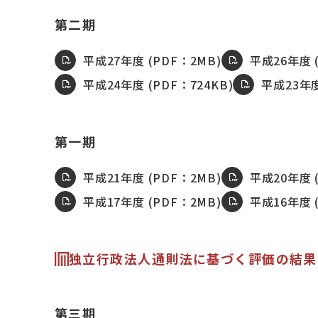
第二期
平成27年度 (PDF：2MB)
平成26年度 (
平成24年度 (PDF：724KB)
平成23年度
第一期
平成21年度 (PDF：2MB)
平成20年度 
平成17年度 (PDF：2MB)
平成16年度 (
独立行政法人通則法に基づく評価の結果
第三期