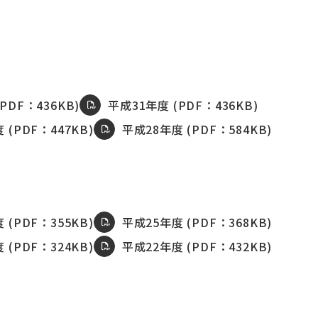
PDF：436KB)
平成31年度 (PDF：436KB)
 (PDF：447KB)
平成28年度 (PDF：584KB)
 (PDF：355KB)
平成25年度 (PDF：368KB)
 (PDF：324KB)
平成22年度 (PDF：432KB)