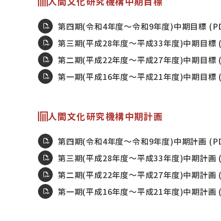
人間文化研究機構中期目標
展示・イベント
社会
出版
第四期(令和4年度～令和9年度)中期目標 (PD
展示
第三期(平成28年度～平成33年度)中期目標 (P
イベント
第二期(平成22年度～平成27年度)中期目標 (P
専門家育成
大学
第一期(平成16年度～平成21年度)中期目標 (P
総研
図書館
特別
人間文化研究機構中期計画
大学
閲覧利用
第四期(令和4年度～令和9年度)中期計画 (PD
探究
来館できない方のために
第三期(平成28年度～平成33年度)中期計画 (P
若手
文献複写申込及び料金表
第二期(平成22年度～平成27年度)中期計画 (P
資料の撮影・翻刻・掲載
第一期(平成16年度～平成21年度)中期計画 (P
蔵書検索