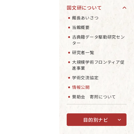
国文研について
館長あいさつ
当館概要
古典籍データ駆動研究セン
ボ
ター
研究者一覧
大規模学術フロンティア促
進事業
学術交流協定
情報公開
賛助会 寄附について
目的別ナビ