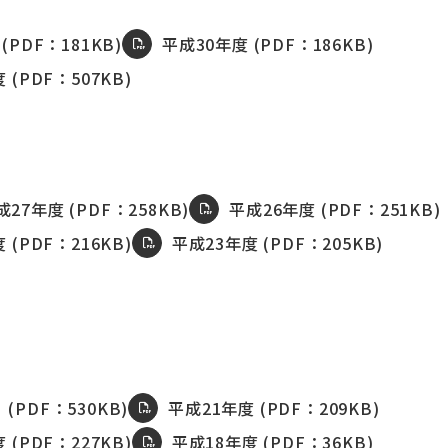
(PDF：181KB)
平成30年度 (PDF：186KB)
 (PDF：507KB)
成27年度 (PDF：258KB)
平成26年度 (PDF：251KB)
 (PDF：216KB)
平成23年度 (PDF：205KB)
PDF：530KB)
平成21年度 (PDF：209KB)
 (PDF：227KB)
平成18年度 (PDF：36KB)