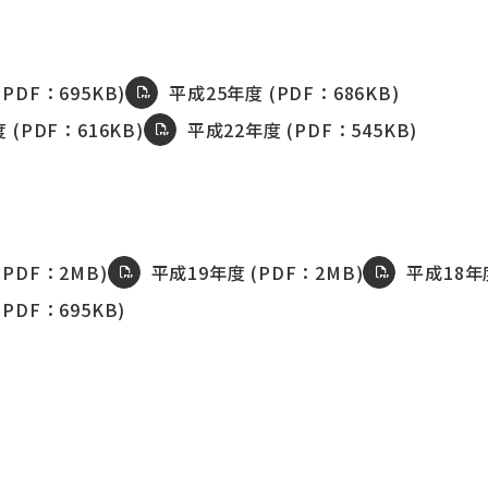
PDF：695KB)
平成25年度 (PDF：686KB)
 (PDF：616KB)
平成22年度 (PDF：545KB)
(PDF：2MB)
平成19年度 (PDF：2MB)
平成18年度
PDF：695KB)