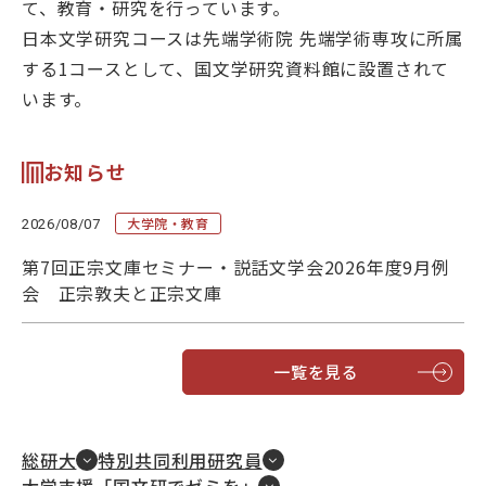
て、教育・研究を行っています。
大学院・教育
日本文学研究コースは先端学術院 先端学術専攻に所属
する1コースとして、国文学研究資料館に設置されて
国文研について
います。
お知らせ
古典
デジラボ
お知らせ
大学院・教育
2026/08/07
第7回正宗文庫セミナー・説話文学会2026年度9月例
会 正宗敦夫と正宗文庫
お問い合わせ
アクセス
一覧を見る
English
当サイトについて
総研大
特別共同利用研究員