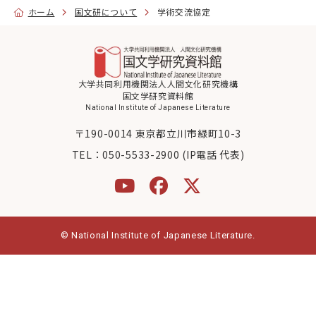
ホーム
国文研について
学術交流協定
大学院・教育
国文研について
大学共同利用機関法人人間文化研究機構
国文学研究資料館
National Institute of Japanese Literature
古典
デジラボ
お知らせ
〒190-0014 東京都立川市緑町10-3
TEL：
050-5533-2900 (IP電話 代表)
お問い合わせ
アクセス
© National Institute of Japanese Literature.
English
当サイトについて