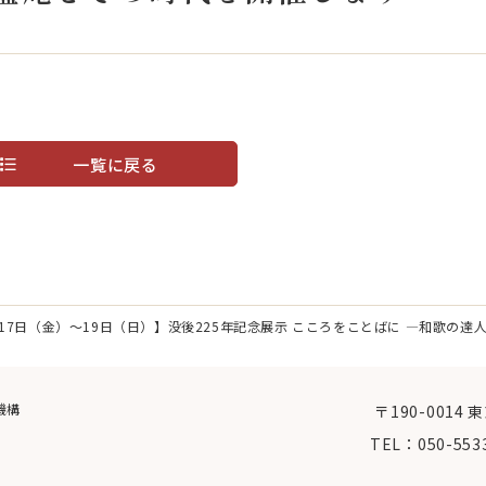
連携
物
関連リンク集
院・教育
古典xデジタル探求ラ
一覧に戻る
大
共同利用研究員
館内専用
支援「国文研でゼミを」
学習セミナー
17日（金）～19日（日）】没後225年記念展示 こころをことばに ―和歌の
研究者を対象とした日本古典籍講習会
機構
〒190-0014
TEL：
050-553