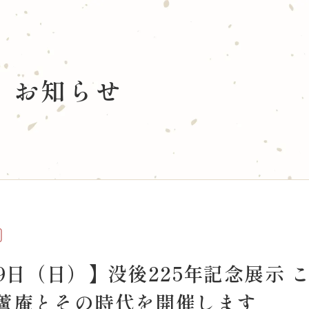
タベース
国文研について
お知らせ
データベース
館長あいさつ
雑誌所蔵目録(OPAC)
当館概要
歴史アーカイブズデータベース
古典籍データ駆動研究セン
学・アーカイブス学論文データベース
研究者一覧
大規模学術フロンティア促
学術交流協定
活動
情報公開
賛助会 寄附について
・収集・活用
9日（日）】没後225年記念展示 
家育成
沢蘆庵とその時代を開催します
交流
当サイトについて