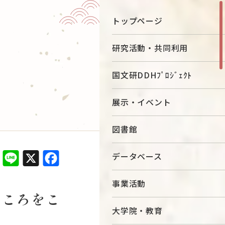
トップページ
お知らせ
研究活動・共同利用
国文研DDHﾌﾟﾛｼﾞｪｸﾄ
お問い合わせ
アクセス
ター
展示・イベント
English
当サイトについて
図書館
進事業
Line
X
Facebook
データベース
目的別ナビ
研究について知りたい
事業活動
図書館を利用したい
こころをこ
データベースを利用したい
大学院・教育
国文研で学びたい