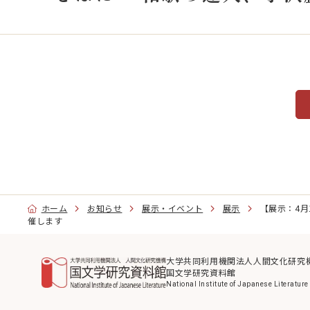
展示・イベント
社会
出版
展示
イベント
専門家育成
大学
総研
図書館
特別
大学
閲覧利用
探究
ホーム
お知らせ
展示・イベント
展示
【展示：4月
来館できない方のために
催します
若手
文献複写申込及び料金表
資料の撮影・翻刻・掲載
大学共同利用機関法人人間文化研究
国文学研究資料館
蔵書検索
National Institute of Japanese Literature