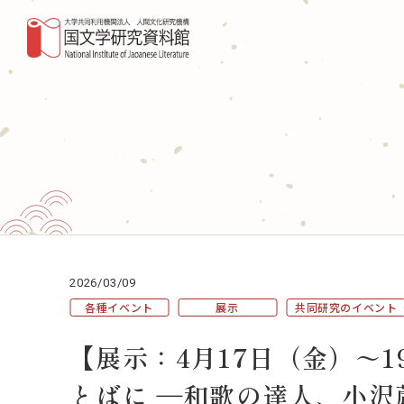
研究活動・共同利用
デー
共同研究
国書
NIHUの共同研究
図書・
外部資金による研究
収蔵
これまでに実施した共同研究
国文
（共同利用）マテリアル分析共同利用実験
室
事業
2026/03/09
各種イベント
展示
共同研究のイベント
国文研DDHﾌﾟﾛｼﾞｪｸﾄ
調査
【展示：4月17日（金）～1
専門
とばに ―和歌の達人、小
国際