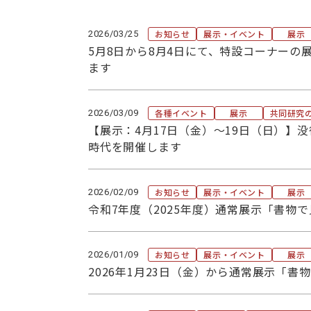
展示・イベント
社会
出版
お知らせ
展示・イベント
展示
2026/03/25
展示
5月8日から8月4日にて、特設コーナーの展
ます
イベント
専門家育成
大学
各種イベント
展示
共同研究
2026/03/09
【展示：4月17日（金）～19日（日）】
総研
時代を開催します
図書館
特別
大学
閲覧利用
お知らせ
展示・イベント
展示
2026/02/09
探究
令和7年度（2025年度）通常展示「書物
来館できない方のために
若手
文献複写申込及び料金表
お知らせ
展示・イベント
展示
2026/01/09
資料の撮影・翻刻・掲載
2026年1月23日（金）から通常展示「書
蔵書検索