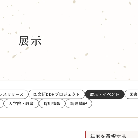
タベース
国文研について
展示
データベース
館長あいさつ
雑誌所蔵目録(OPAC)
当館概要
歴史アーカイブズデータベース
古典籍データ駆動研究セン
学・アーカイブス学論文データベース
研究者一覧
大規模学術フロンティア促
学術交流協定
レスリリース
国文研DDHプロジェクト
展示・イベント
図書
活動
情報公開
大学院・教育
採用情報
調達情報
賛助会 寄附について
・収集・活用
家育成
交流
当サイトについて
年度を選択する