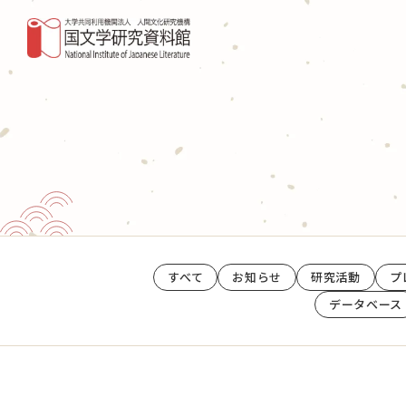
研究活動・共同利用
デー
共同研究
国書
NIHUの共同研究
図書・
外部資金による研究
収蔵
これまでに実施した共同研究
国文
（共同利用）マテリアル分析共同利用実験
室
すべて
お知らせ
研究活動
プ
事業
データベース
国文研DDHﾌﾟﾛｼﾞｪｸﾄ
調査
専門
国際