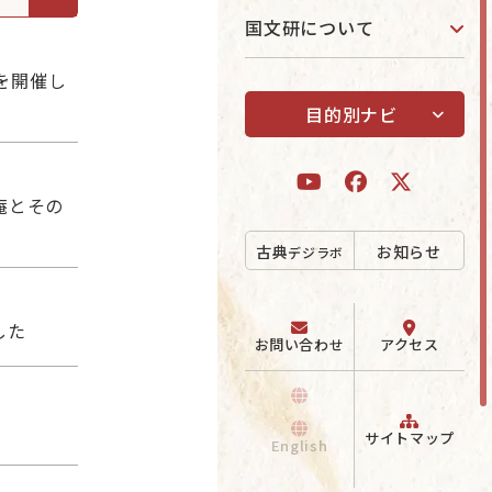
国文研について
」を開催し
目的別ナビ
ボ
庵とその
古典
お知らせ
デジラボ
した
お問い合わせ
アクセス
サイトマップ
English