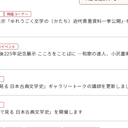
連携
物
関連リンク集
特設コーナー
示「ゆれうごく文学の〈かたち〉――近代貴重資料一挙公開――
院・教育
古典xデジタル探求ラ
のイベント
没後225年記念展示 こころをことばに ―和歌の達人、小沢蘆
大
共同利用研究員
館内専用
支援「国文研でゼミを」
学習セミナー
で見る 日本古典文学史」ギャラリートークの講師を更新しま
研究者を対象とした日本古典籍講習会
物で見る 日本古典文学史」を開催します