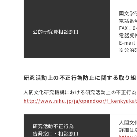
国文学
電話番号：
FAX：04
公的研究費相談窓口
電話受付
E-ma
※公的
研究活動上の不正行為防止に関する取り組
人間文化研究機構における研究活動上の不正行為
http://www.nihu.jp/ja/opendoor/f_kenkyuka
人間文
研究活動不正行為
詳細は
告発窓口・相談窓口