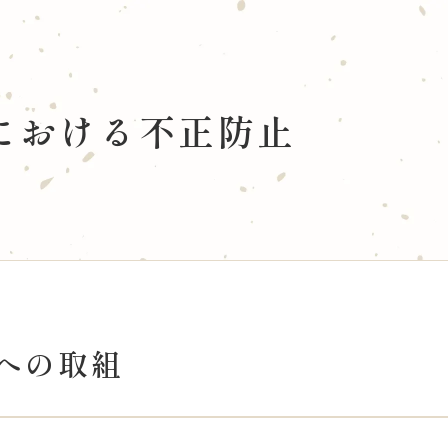
タベース
国文研について
における不正防止
データベース
館長あいさつ
雑誌所蔵目録(OPAC)
当館概要
歴史アーカイブズデータベース
古典籍データ駆動研究セン
学・アーカイブス学論文データベース
研究者一覧
大規模学術フロンティア促
学術交流協定
活動
情報公開
への取組
賛助会 寄附について
・収集・活用
家育成
交流
当サイトについて