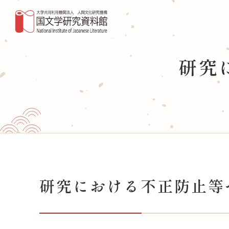
研究活動・共同利用
デー
研究
共同研究
国書
NIHUの共同研究
図書・
外部資金による研究
収蔵
これまでに実施した共同研究
国文
（共同利用）マテリアル分析共同利用実験
室
事業
研究における不正防止等
国文研DDHﾌﾟﾛｼﾞｪｸﾄ
調査
専門
国際