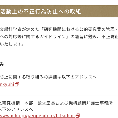
連携
究活動上の不正行為防止への取組
物
関連リンク集
文部科学省が定めた「研究機関における公的研究費の管理
院・教育
古典xデジタル探求ラ
への対応等に関するガイドライン」の趣旨に鑑み、不正防
いたします。
大
共同利用研究員
館内専用
み
支援「国文研でゼミを」
学習セミナー
防止に関する取り組みの詳細は以下のアドレスへ
enkyuhi
研究者を対象とした日本古典籍講習会
化研究機構 本部 監査室長および機構顧問弁護士事務所
以下のアドレスへ
/www.nihu.jp/ja/opendoor/f_tsuhou