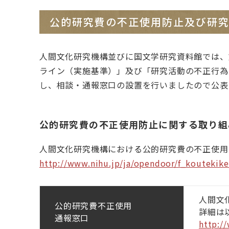
展示・イベント
社会
公的研究費の不正使用防止及び研
出版
展示
イベント
人間文化研究機構並びに国文学研究資料館では、
専門家育成
大学
ライン（実施基準）」及び「研究活動の不正行為
し、相談・通報窓口の設置を行いましたので公表
総研
図書館
特別
公的研究費の不正使用防止に関する取り組
大学
閲覧利用
探究
人間文化研究機構における公的研究費の不正使用
来館できない方のために
http://www.nihu.jp/ja/opendoor/f_koutekik
若手
文献複写申込及び料金表
資料の撮影・翻刻・掲載
人間文
公的研究費不正使用
蔵書検索
詳細は
通報窓口
http:/