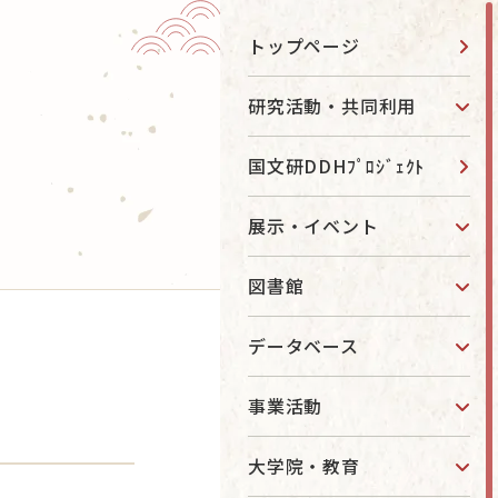
トップページ
お知らせ
研究活動・共同利用
国文研DDHﾌﾟﾛｼﾞｪｸﾄ
お問い合わせ
アクセス
ター
展示・イベント
English
当サイトについて
図書館
進事業
データベース
目的別ナビ
研究について知りたい
事業活動
図書館を利用したい
データベースを利用したい
大学院・教育
国文研で学びたい