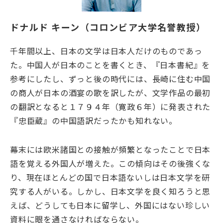
大学院・教育
ドナルド キーン（コロンビア大学名誉教授）
国文研について
千年間以上、日本の文学は日本人だけのものであっ
た。中国人が日本のことを書くとき、『日本書紀』を
参考にしたし、ずっと後の時代には、長崎に住む中国
古典
デジラボ
お知らせ
の商人が日本の酒宴の歌を訳したが、文学作品の最初
の翻訳となると１７９４年（寛政６年）に発表された
『忠臣蔵』の中国語訳だったかも知れない。
お問い合わせ
アクセス
幕末には欧米諸国との接触が頻繁となったことで日本
語を覚える外国人が増えた。この傾向はその後強くな
English
当サイトについて
り、現在ほとんどの国で日本語ないしは日本文学を研
究する人がいる。しかし、日本文学を良く知ろうと思
えば、どうしても日本に留学し、外国にはない珍しい
資料に眼を通さなければならない。