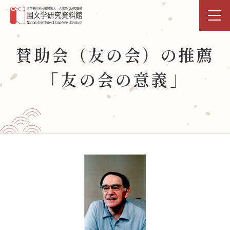
トップページ
賛助会（友の会）の推薦
「友の会の意義」
研究活動・共同利用
国文研DDHﾌﾟﾛｼﾞｪｸﾄ
展示・イベント
図書館
データベース
事業活動