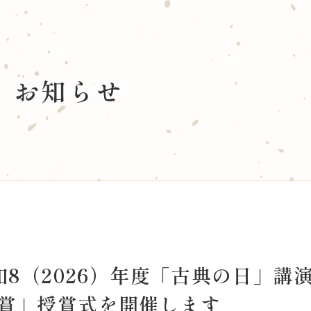
タベース
国文研について
お知らせ
データベース
館長あいさつ
雑誌所蔵目録(OPAC)
当館概要
歴史アーカイブズデータベース
古典籍データ駆動研究セン
学・アーカイブス学論文データベース
研究者一覧
大規模学術フロンティア促
学術交流協定
活動
情報公開
賛助会 寄附について
・収集・活用
令和8（2026）年度「古典の日」講
家育成
術賞」授賞式を開催します
交流
当サイトについて