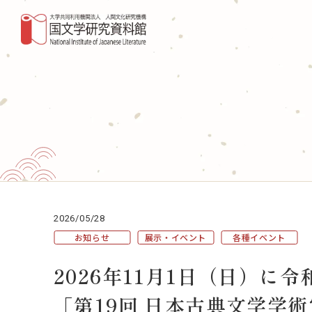
研究活動・共同利用
デー
共同研究
国書
NIHUの共同研究
図書・
外部資金による研究
収蔵
これまでに実施した共同研究
国文
（共同利用）マテリアル分析共同利用実験
室
事業
2026/05/28
お知らせ
展示・イベント
各種イベント
国文研DDHﾌﾟﾛｼﾞｪｸﾄ
調査
2026年11月1日（日）に
専門
「第19回 日本古典文学学
国際