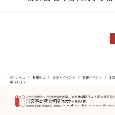
展示・イベント
社会
出版
展示
イベント
専門家育成
大学
総研
図書館
特別
大学
閲覧利用
探究
ホーム
お知らせ
展示・イベント
各種イベント
2
来館できない方のために
開催します
若手
文献複写申込及び料金表
資料の撮影・翻刻・掲載
大学共同利用機関法人人間文化研究
国文学研究資料館
蔵書検索
National Institute of Japanese Literature