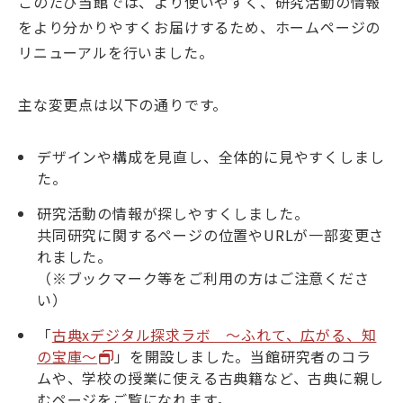
このたび当館では、より使いやすく、研究活動の情報
大学院・教育
をより分かりやすくお届けするため、ホームページの
リニューアルを行いました。
国文研について
主な変更点は以下の通りです。
古典
デジラボ
お知らせ
デザインや構成を見直し、全体的に見やすくしまし
た。
研究活動の情報が探しやすくしました。
共同研究に関するページの位置やURLが一部変更さ
れました。
お問い合わせ
アクセス
（※ブックマーク等をご利用の方はご注意くださ
い）
English
当サイトについて
「
古典xデジタル探求ラボ ～ふれて、広がる、知
の宝庫～
」を開設しました。当館研究者のコラ
ムや、学校の授業に使える古典籍など、古典に親し
むページをご覧になれます。