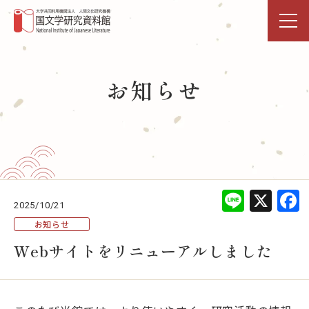
トップページ
お知らせ
研究活動・共同利用
国文研DDHﾌﾟﾛｼﾞｪｸﾄ
展示・イベント
Line
X
2025/10/21
図書館
お知らせ
Webサイトをリニューアルしました
データベース
事業活動