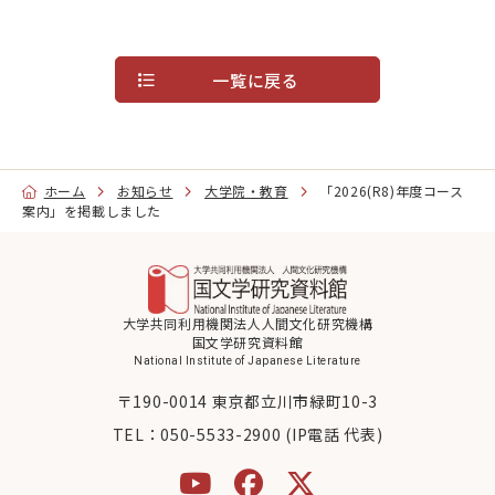
大学院・教育
一覧に戻る
国文研について
古典
デジラボ
お知らせ
ホーム
お知らせ
大学院・教育
「2026(R8)年度コース
案内」を掲載しました
お問い合わせ
アクセス
大学共同利用機関法人人間文化研究機構
国文学研究資料館
National Institute of Japanese Literature
English
当サイトについて
〒190-0014 東京都立川市緑町10-3
TEL：
050-5533-2900 (IP電話 代表)