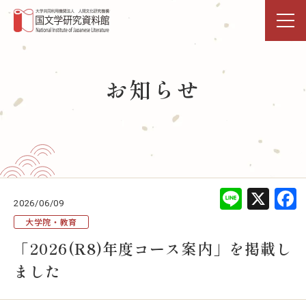
トップページ
お知らせ
研究活動・共同利用
国文研DDHﾌﾟﾛｼﾞｪｸﾄ
展示・イベント
Line
X
2026/06/09
図書館
大学院・教育
「2026(R8)年度コース案内」を掲載し
データベース
ました
事業活動