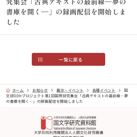
究集会「古典テキストの最前線―夢の
大学院・教育
書庫を開く―」の録画配信を開始しま
した
国文研について
古典
デジラボ
お知らせ
一覧に戻る
お問い合わせ
アクセス
ホーム
お知らせ
展示・イベント
各種イベント
国
文研DDHプロジェクト第1回国際研究集会「古典テキストの最前線―夢
の書庫を開く―」の録画配信を開始しました
English
当サイトについて
大学共同利用機関法人人間文化研究機構