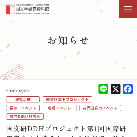
トップページ
お知らせ
研究活動・共同利用
国文研DDHﾌﾟﾛｼﾞｪｸﾄ
展示・イベント
Line
X
2026/02/09
図書館
研究活動
国文研DDHプロジェクト
展示・イベント
各種イベント
共同研究のイベント
データベース
研究者向け研究会
国文研DDHプロジェクト第1回国際研
事業活動