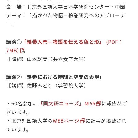
会 場
：北京外国語大学日本学研究センター・中国
テーマ
：「描かれた物語－絵巻研究へのアプローチ
－」
目的別ナビ
講演①
「絵巻入門－物語を伝える色と形」
(PDF：
7MB)
【講師】山本聡美（共立女子大学）
講演②「絵巻における時間と空間の表現」
【講師】佐野みどり（学習院大学）
・60名参加。
「国文研ニューズ」№55
に報告がご
ざいます。
・北京外国語大学の
WEBページ
に記事が掲載され
ています。