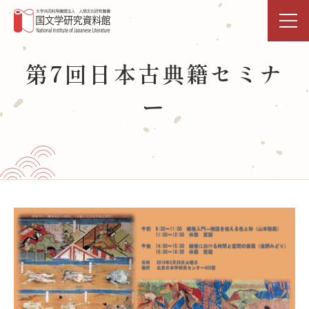
トップページ
第7回日本古典籍セミナ
ー
研究活動・共同利用
国文研DDHﾌﾟﾛｼﾞｪｸﾄ
展示・イベント
図書館
データベース
事業活動