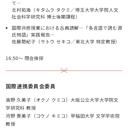
て―
北村拓海（キタムラ タクミ／埼玉大学大学院人文
社会科学研究科 博士後期課程）
国際共修授業における古典読解―「多言語で読む源
氏物語」実践報告―
佐藤勢紀子（サトウ セキコ／東北大学 特定教授）
16:50～ 閉会挨拶
国際連携委員会委員
奥野 久美子（オクノ クミコ）大阪公立大学大学院文
学研究科 教授
河野 貴美子（コウノ キミコ）早稲田大学 文学学術院
教授