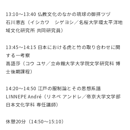
13:10～13:40 仏教文化のなかの琉球の御拝ツヅ
石川恵吉（イシカワ シゲヨシ／名桜大学環太平洋地
域文化研究所 共同研究員）
13:45～14:15 日本における虎と竹の取り合わせに関
する一考察
高語莎（コウ ユサ／立命館大学大学院文学研究科 博
士後期課程）
14:20～14:50 江戸の服制論とその思想系譜
LINNEPE André（リネペ アンドレ／帝京大学文学部
日本文化学科 専任講師）
休憩20分（14:50～15:10）