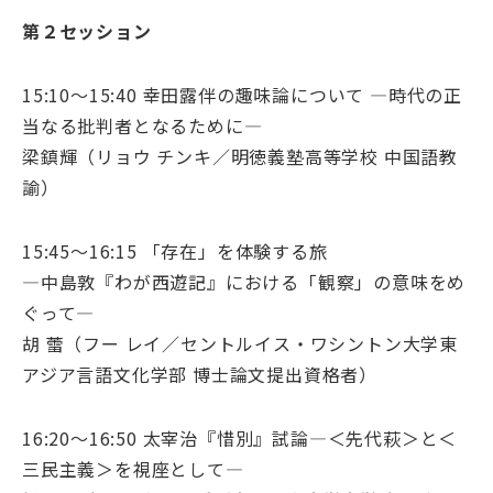
第２セッション
15:10～15:40 幸田露伴の趣味論について ―時代の正
当なる批判者となるために―
梁鎮輝（リョウ チンキ／明徳義塾高等学校 中国語教
諭）
15:45～16:15 「存在」を体験する旅
―中島敦『わが西遊記』における「観察」の意味をめ
ぐって―
胡 蕾（フー レイ／セントルイス・ワシントン大学東
アジア言語文化学部 博士論文提出資格者）
16:20～16:50 太宰治『惜別』試論―＜先代萩＞と＜
三民主義＞を視座として―