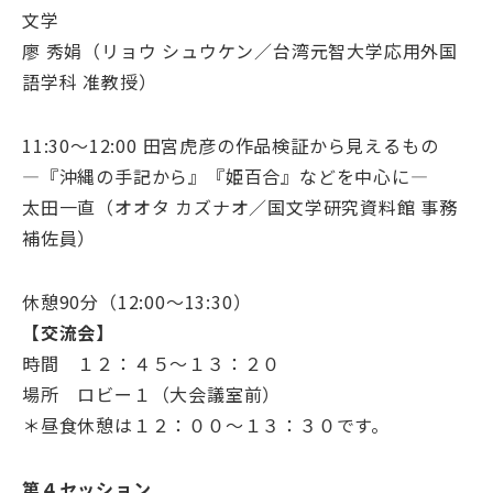
文学
廖 秀娟（リョウ シュウケン／台湾元智大学応用外国
語学科 准教授）
11:30～12:00 田宮虎彦の作品検証から見えるもの
―『沖縄の手記から』『姫百合』などを中心に―
太田一直（オオタ カズナオ／国文学研究資料館 事務
補佐員）
休憩90分（12:00～13:30）
【交流会】
時間 １２：４５～１３：２０
場所 ロビー１（大会議室前）
＊昼食休憩は１２：００～１３：３０です。
第４セッション