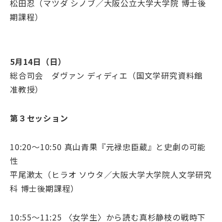
松田忍（マツダ シノブ／大阪公立大学大学院 博士後
期課程）
5月14日（日）
総合司会 ダヴァン ディディエ（国文学研究資料館
准教授）
第３セッション
10:20～10:50 真山青果『元禄忠臣蔵』と史劇の可能
性
平尾漱太（ヒラオ ソウタ／大阪大学大学院人文学研究
科 博士後期課程）
10:55～11:25 〈女学生〉から読む真杉静枝の戦時下