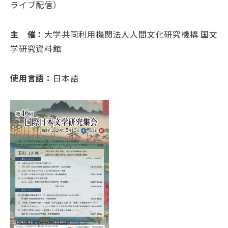
ライブ配信）
大学院・教育
主 催：
大学共同利用機関法人人間文化研究機構 国文
国文研について
学研究資料館
使用言語：
日本語
古典
デジラボ
お知らせ
お問い合わせ
アクセス
English
当サイトについて