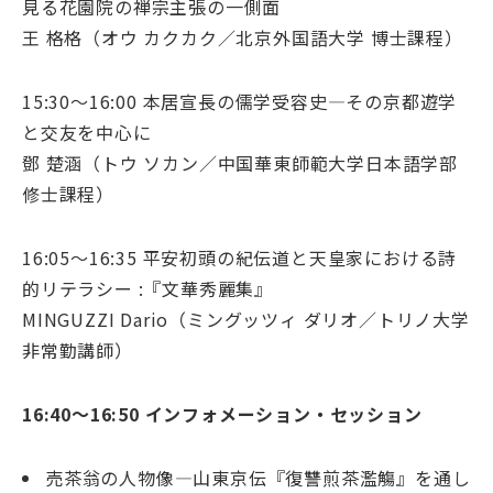
見る花園院の禅宗主張の一側面
王 格格（オウ カクカク／北京外国語大学 博士課程）
15:30～16:00 本居宣長の儒学受容史―その京都遊学
と交友を中心に
鄧 楚涵（トウ ソカン／中国華東師範大学日本語学部
修士課程）
16:05～16:35 平安初頭の紀伝道と天皇家における詩
的リテラシー :『文華秀麗集』
MINGUZZI Dario（ミングッツィ ダリオ／トリノ大学
非常勤講師）
16:40～16:50 インフォメーション・セッション
売茶翁の人物像―山東京伝『復讐煎茶濫觴』を通し