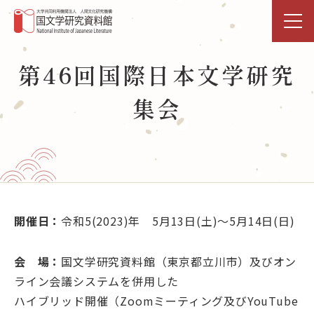
トップページ
第46回国際日本文学研究
集会
研究活動・共同利用
国文研DDHﾌﾟﾛｼﾞｪｸﾄ
展示・イベント
図書館
開催日：
令和5(2023)年 5月13日(土)～5月14日(日)
データベース
会 場：
国文学研究資料館（東京都立川市）及びオン
ライン会議システムを併用した
事業活動
ハイブリッド開催（Zoomミーティング及びYouTube