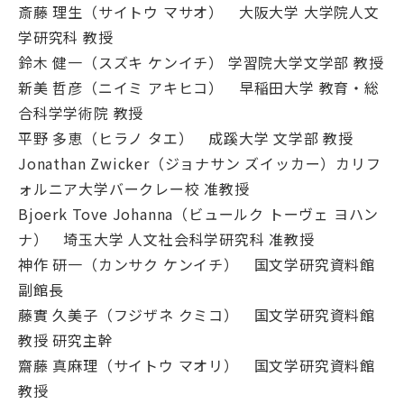
斎藤 理生（サイトウ マサオ） 大阪大学 大学院人文
学研究科 教授
鈴木 健一（スズキ ケンイチ） 学習院大学文学部 教授
新美 哲彦（ニイミ アキヒコ） 早稲田大学 教育・総
合科学学術院 教授
平野 多恵（ヒラノ タエ） 成蹊大学 文学部 教授
Jonathan Zwicker（ジョナサン ズイッカー）カリフ
ォルニア大学バークレー校 准教授
Bjoerk Tove Johanna（ビュールク トーヴェ ヨハン
ナ） 埼玉大学 人文社会科学研究科 准教授
神作 研一（カンサク ケンイチ） 国文学研究資料館
副館長
藤實 久美子（フジザネ クミコ） 国文学研究資料館
教授 研究主幹
齋藤 真麻理（サイトウ マオリ） 国文学研究資料館
教授