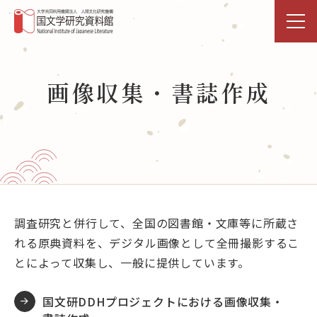
トップページ
画像収集・書誌作成
研究活動・共同利用
国文研DDHﾌﾟﾛｼﾞｪｸﾄ
展示・イベント
図書館
調査研究と併行して、全国の図書館・文庫等に所蔵さ
れる原典資料を、デジタル画像として全冊撮影するこ
データベース
とによって収集し、一般に提供しています。
事業活動
国文研DDHプロジェクトにおける画像収集・