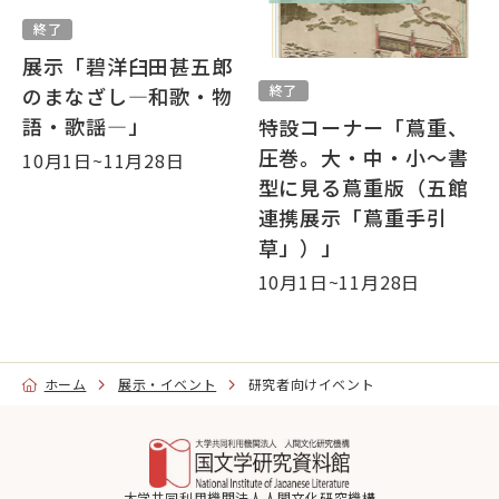
終了
展示「碧洋臼田甚五郎
終了
のまなざし―和歌・物
語・歌謡―」
特設コーナー「蔦重、
圧巻。大・中・小～書
10月1日~11月28日
型に見る蔦重版（五館
連携展示「蔦重手引
草」）」
10月1日~11月28日
ホーム
展示・イベント
研究者向けイベント
大学共同利用機関法人人間文化研究機構