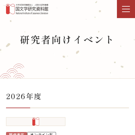
トップページ
研究者向けイベント
研究活動・共同利用
国文研DDHﾌﾟﾛｼﾞｪｸﾄ
展示・イベント
図書館
2026年度
データベース
事業活動
開催予定
オンライン有