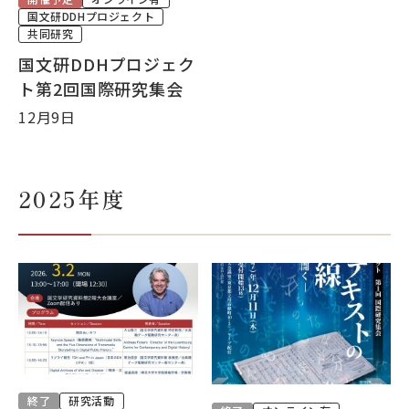
国文研DDHプロジェクト
大学院・教育
共同研究
国文研DDHプロジェク
国文研について
ト第2回国際研究集会
12月9日
古典
デジラボ
お知らせ
2025年度
お問い合わせ
アクセス
English
当サイトについて
終了
研究活動