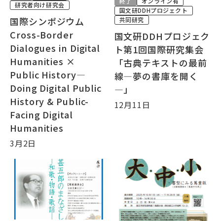
終了
オンライン有
研究者向け研究会
国文研DDHプロジェクト
国際シンポジウム
共同研究
Cross-Border
国文研DDHプロジェク
Dialogues in Digital
目的別ナビ
ト第1回国際研究集会
Humanities ×
「古典テキストの最前
Public History―
線―夢の書庫を開く
Doing Digital Public
―」
History & Public-
12月11日
Facing Digital
Humanities
3月2日