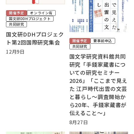
大学院・教育
開催予定
オンライン有
国文研DDHプロジェクト
国文研について
共同研究
国文研DDHプロジェク
開催予定
要事前申込
ト第2回国際研究集会
共同研究
古典
デジラボ
お知らせ
12月9日
国文学研究資料館共同
研究「手錢家蔵書につ
いての研究セミナー
2026」「ここまで見え
お問い合わせ
アクセス
た 江戸時代出雲の文芸
と暮らし～調査開始か
ら20年、手錢家蔵書が
English
当サイトについて
伝えること～」
8月27日