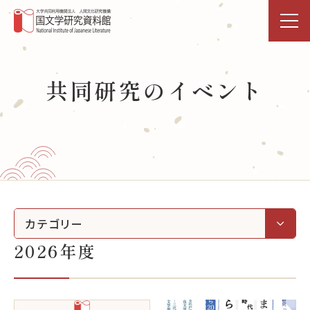
トップページ
共同研究のイベント
研究活動・共同利用
国文研DDHﾌﾟﾛｼﾞｪｸﾄ
展示・イベント
図書館
カテゴリー
2026年度
データベース
事業活動