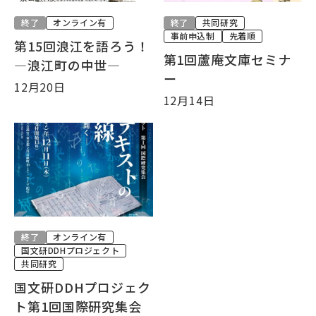
終了
オンライン有
終了
共同研究
事前申込制
先着順
第15回浪江を語ろう！
第1回蘆庵文庫セミナ
―浪江町の中世―
ー
12月20日
12月14日
終了
オンライン有
国文研DDHプロジェクト
共同研究
国文研DDHプロジェク
ト第1回国際研究集会