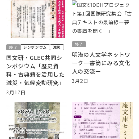
終了
終了
シンポジウム
減災
明治の人文学ネットワ
国文研・GLEC共同シ
ークー書簡にみる文化
ンポジウム「歴史資
人の交流ー
料・古典籍を活用した
3月2日
減災・気候変動研究」
3月17日