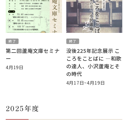
目的別ナビ
終了
終了
第二回蘆庵文庫セミナ
没後225年記念展示 こ
ー
ころをことばに ―和歌
の達人、小沢蘆庵とそ
4月19日
の時代
4月17日~4月19日
2025年度