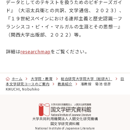
データとしてのテキストを扱うためのビギナーズガイ
大学院・教育
ド』（大沼太兵衛との共訳、文学通信、 ２０２３）、
『１９世紀スペインにおける連邦主義と歴史認識―フ
国文研について
ランシスコ・ピ・イ・マルガルの生涯とその思想―』
（関西大学出版部、２０２２）等。
古典
デジラボ
お知らせ
詳細は
researchmap
をご覧ください。
ホーム
大学院・教育
総合研究大学院大学（総研大）
日
本文学研究コースのご案内
お問い合わせ
教員紹介
准教授 菊池 信彦
アクセス
KIKUCHI, Nobuhiko
English
当サイトについて
大学共同利用機関法人人間文化研究機構
国文学研究資料館
National Institute of Japanese Literature