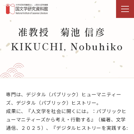
トップページ
准教授 菊池 信彦
KIKUCHI, Nobuhiko
研究活動・共同利用
国文研DDHﾌﾟﾛｼﾞｪｸﾄ
展示・イベント
図書館
専門は、デジタル（パブリック）ヒューマニティー
ズ、デジタル（パブリック）ヒストリー。
データベース
成果に、『人文学を社会に開くには。：パブリックヒ
ューマニティーズから考え・行動する』（編著、文学
事業活動
通信、２０２５）、『デジタルヒストリーを実践する: