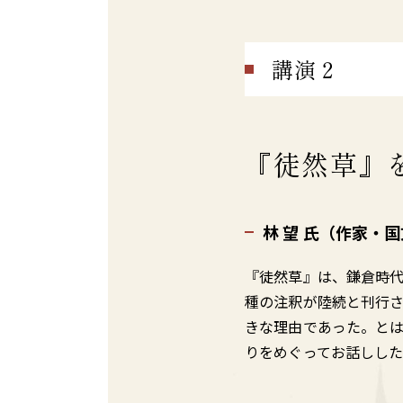
講演２
『徒然草』
林 望 氏（作家・
『徒然草』は、鎌倉時
種の注釈が陸続と刊行
きな理由であった。と
りをめぐってお話しし