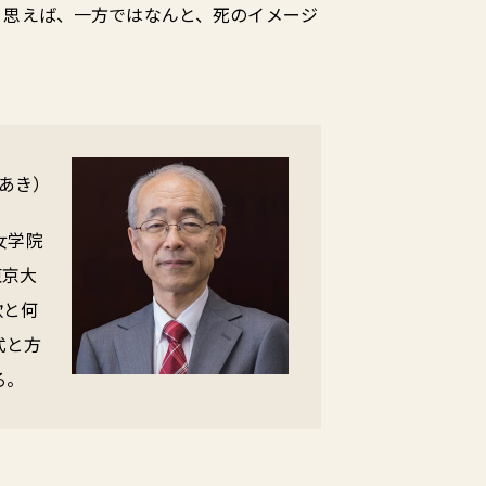
と思えば、一方ではなんと、死のイメージ
あき）
女学院
東京大
歌と何
式と方
る。