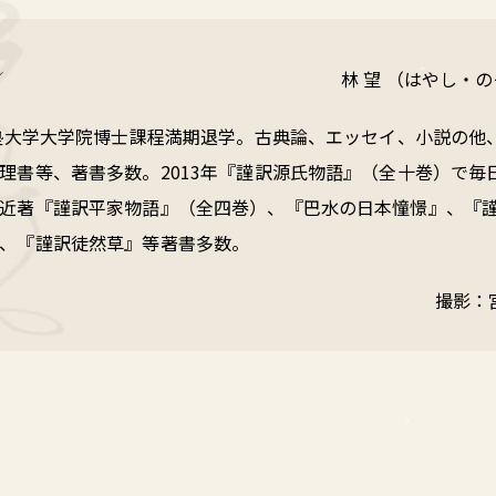
ル
林 望 （はやし・
義塾大学大学院博士課程満期退学。古典論、エッセイ、小説の他
理書等、著書多数。2013年『謹訳源氏物語』（全十巻）で毎
近著『謹訳平家物語』（全四巻）、『巴水の日本憧憬』、『
、『謹訳徒然草』等著書多数。
撮影：