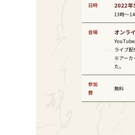
2022
日時
13時～1
オンラ
会場
YouTu
ライブ配
※アーカ
た。
参加
無料
費