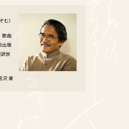
のぞむ）
、歌曲
日出版
謹訳世
宮沢 豪