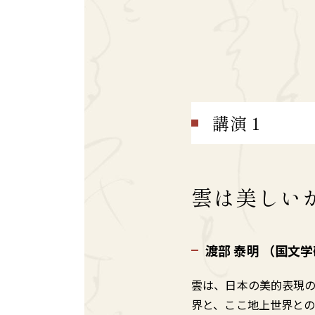
講演１
雲は美しい
渡部 泰明 （国文
雲は、日本の美的表現
界と、ここ地上世界と