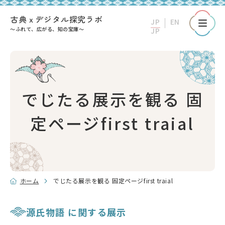
古典ｘデジタル探究ラボ
～ふれて、広がる、知の宝庫～
新着情報
でじたる展示を観る
でじたる展示を観る 固
定ページfirst traial
名品ギャラリー
古典籍で遊ぼう！
ホーム
でじたる展示を観る 固定ページfirst traial
表紙文様ギャラリー
源氏物語 に関する展示
くずし字を読む