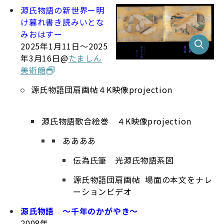
源氏物語の新世界ー明
け暮れ書き読みいとな
国文研 千年の旅
みおはすー
2025年1月11日～2025
「国文学研究資料館──古典への誘い」
文部科学教育
年3月16日@
たましん
通信
美術館
源氏物語団扇画帖４K映像projection
Web展示
源氏物語歌合絵巻 ４K映像projection
古典籍画像を使う
ああああ
伝為氏筆 光源氏物語系図
「国文学研究資料館の収蔵品」
文部科学教育通信
源氏物語団扇画帖 場面の本文をナレ
ーションビデオ
国文研ニューズ web
源氏物語 ～千年のかがやき～
2008年