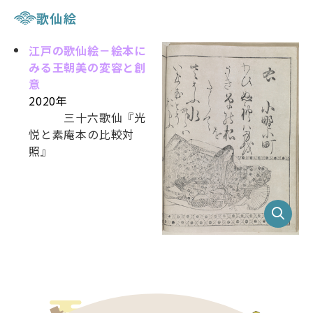
歌仙絵
江戸の歌仙絵－絵本に
みる王朝美の変容と創
意
2020年
三十六歌仙『光
悦と素庵本の比較対
照』