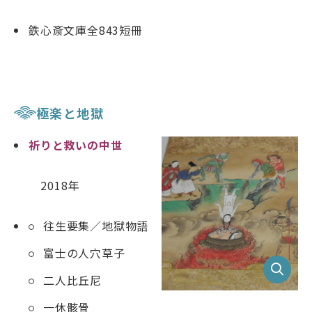
鉄心斎文庫全843短冊
極楽と地獄
祈りと救いの中世
2018年
往生要集／地獄物語
富士の人穴草子
二人比丘尼
一休骸骨