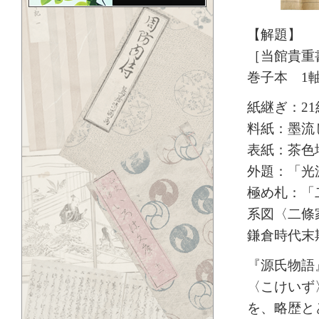
【解題】
［当館貴重書
巻子本 1軸
紙継ぎ：2
料紙：墨流
表紙：茶色
外題：「光
極め札：「
系図〈二條
鎌倉時代末
『源氏物語
〈こけいず
を、略歴と