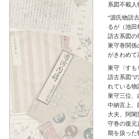
系図不載人
“源氏物語
るが（池田
語古系図の
巣守巻関係
がきわめて
巣守〈すも
語古系図”
れている物
巣守三位、
中納言上、
大夫、阿闍
守巻の復元
期を扱った