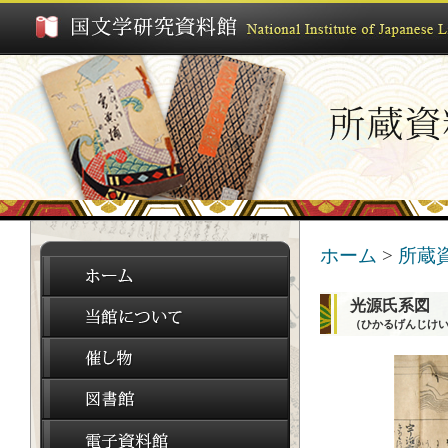
ホーム
>
所蔵
光源氏系図
（ひかるげんじけ