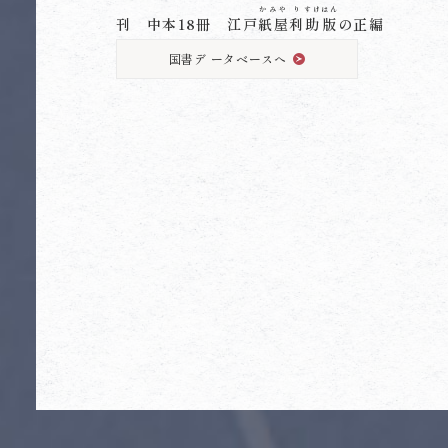
かみや
り
すけ
はん
刊 中本18冊 江戸
紙屋
利
助
版
の正編
国書デ ータベースへ