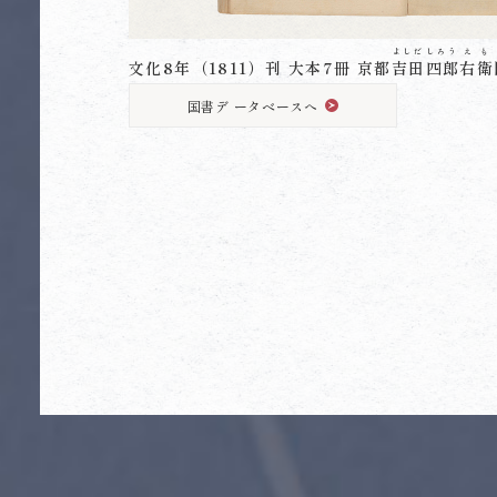
よしだ
しろう
え
も
文化8年（1811）刊 大本7冊 京都
吉田
四郎
右
衛
国書デ ータベースへ