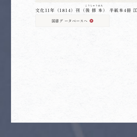
こう
しゅう
ぼん
文化11年（1814）刊（
後
修
本
） 半紙本4冊 
国書デ ータベースへ