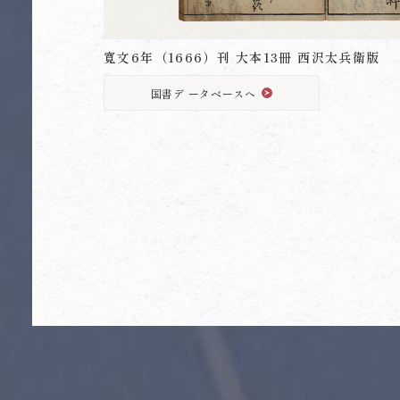
寛文6年（1666）刊 大本13冊 西沢太兵衛版
国書デ ータベースへ