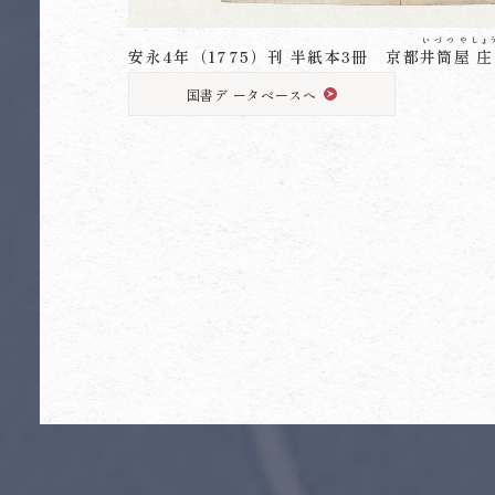
いづつや
しょ
安永4年（1775）刊 半紙本3冊 京都
井筒屋
庄
国書デ ータベースへ