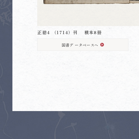
正徳4 （1714）刊 横本8冊
国書デ ータベースへ