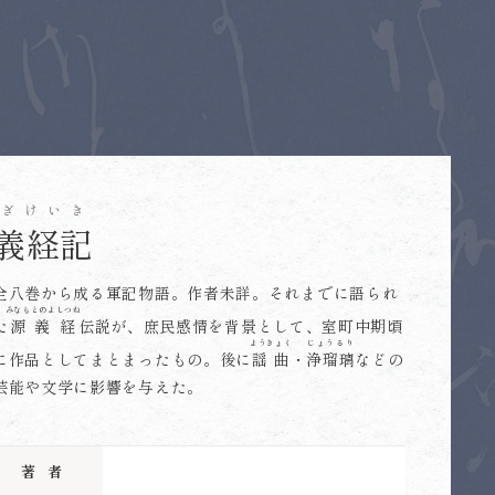
ぎけいき
義経記
全八巻から成る軍記物語。作者未詳。それまでに語られ
みなもとのよしつね
た
源義経
伝説が、庶民感情を背景として、室町中期頃
ようきょく
じょうるり
に作品としてまとまったもの。後に
謡曲
・
浄瑠璃
などの
芸能や文学に影響を与えた。
著者