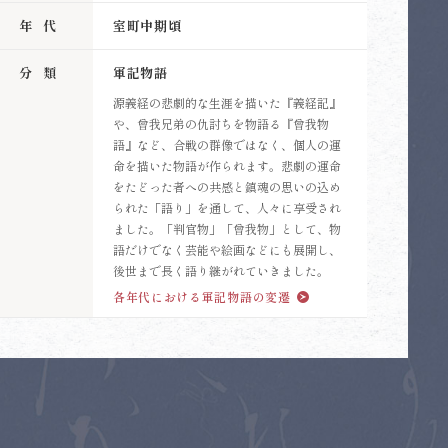
年代
室町中期頃
分類
軍記物語
源義経の悲劇的な生涯を描いた『義経記』
や、曾我兄弟の仇討ちを物語る『曾我物
語』など、合戦の群像ではなく、個人の運
命を描いた物語が作られます。悲劇の運命
をたどった者への共感と鎮魂の思いの込め
られた「語り」を通して、人々に享受され
ました。「判官物」「曾我物」として、物
語だけでなく芸能や絵画などにも展開し、
後世まで長く語り継がれていきました。
各年代における軍記物語の変遷