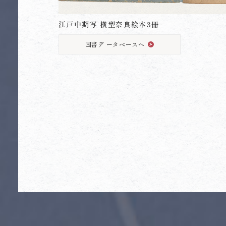
江戸中期写 横型奈良絵本3冊
国書デ ータベースへ