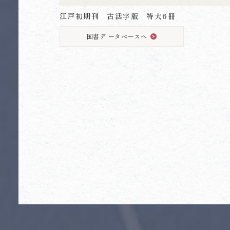
江戸初期刊 古活字版 特大6冊
国書デ ータベースへ