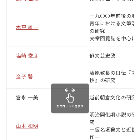
一九〇〇年前後の地
青年における文筆活
木戸 雄一
の研究
――文章回覧誌を中心に――
塩崎 俊彦
俳文芸史攷
藤原教長の口伝『才
金子 馨
抄』の研究
宮永 一美
越前朝倉文化の研究
スクロールできます
明治開化期小説の研
究
山本 和明
―仮名垣魯文と近世
作―