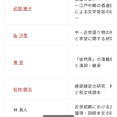
－江戸中期の香道伝
武居 雅子
による文学受容の研
－
中・近世語り物の形
粂 汐里
と享受に関する研究
『徒然草』の漢籍受
黄 昱
と漢訳・継承
建部綾足の研究 和
紅林 健志
と和文体読本
近世前期における古
林 真人
瑠璃・説経本文の研