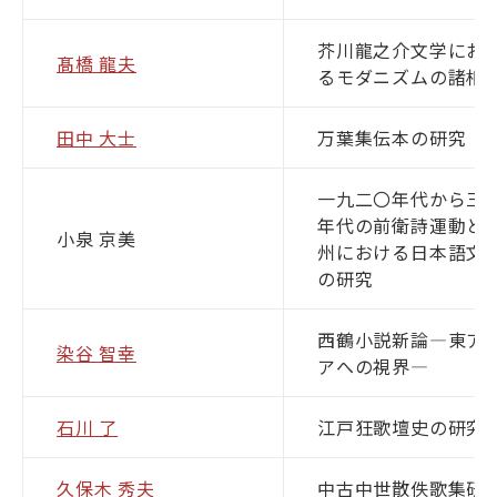
芥川龍之介文学にお
髙橋 龍夫
るモダニズムの諸相
田中 大士
万葉集伝本の研究
一九二〇年代から三
年代の前衛詩運動と
小泉 京美
州における日本語文
の研究
西鶴小説新論―東ア
染谷 智幸
アへの視界―
石川 了
江戸狂歌壇史の研究
久保木 秀夫
中古中世散佚歌集研