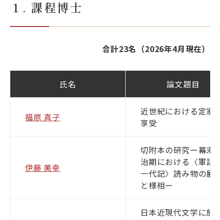
１. 課程博士
大学院・教育
国文研について
合計23名（2026年4月現在）
古典
デジラボ
お知らせ
氏名
論文題目
近世紀における定家
福原 真子
享受
お問い合わせ
アクセス
切附本の研究ー幕末
治期における〈軍談
伊藤 美幸
English
当サイトについて
一代記〉読み物の展
と様相ー
日本近現代文学に於