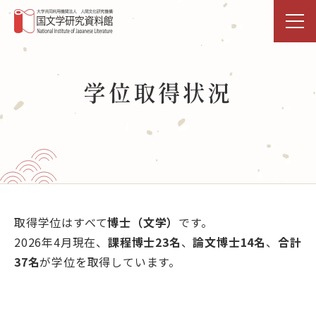
トップページ
学位取得状況
研究活動・共同利用
国文研DDHﾌﾟﾛｼﾞｪｸﾄ
展示・イベント
図書館
取得学位はすべて
博士（文学）
です。
2026年4月現在、
課程博士23名
、
論文博士14名
、
合計
データベース
37名
が学位を取得しています。
事業活動