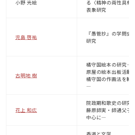
小野 光絵
る〈精神の両性具有
表象研究
目的別ナビ
『愚管抄』の学問史
児島 啓祐
研究
橘守国絵本の研究―
原屋の絵本出板活動
古明地 樹
橘守国の作画法を軸
―
院政期和歌史の研究
花上 和広
藤原師実・師通父子
中心に―
香道と文学