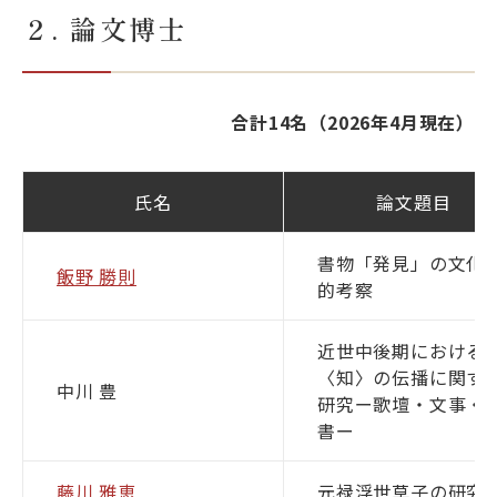
２. 論文博士
合計14名（2026年4月現在）
氏名
論文題目
書物「発見」の文化
飯野 勝則
的考察
近世中後期における
〈知〉の伝播に関す
中川 豊
研究ー歌壇・文事・
書ー
藤川 雅恵
元禄浮世草子の研究