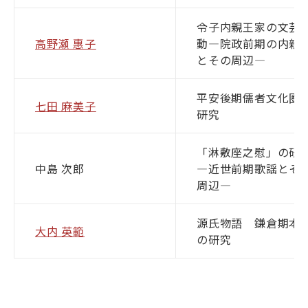
令子内親王家の文芸
高野瀬 惠子
動―院政前期の内親
とその周辺―
平安後期儒者文化圏
七田 麻美子
研究
「淋敷座之慰」の研
中島 次郎
―近世前期歌謡とそ
周辺―
源氏物語 鎌倉期本
大内 英範
の研究