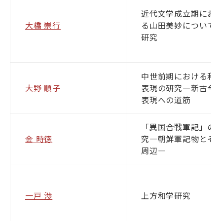
近代文学成立期にお
大橋 崇行
る山田美妙について
研究
中世前期における和
大野 順子
表現の研究―新古今
表現への道筋
「異国合戦軍記」の
金 時徳
究―朝鮮軍記物とそ
周辺―
一戸 渉
上方和学研究