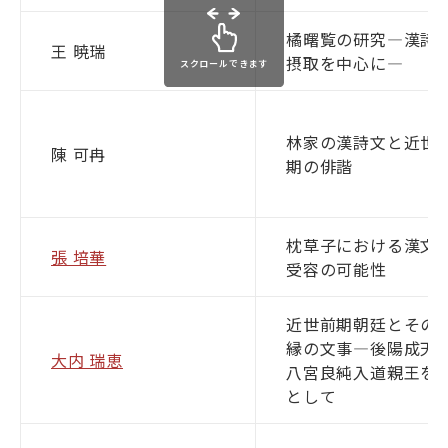
橘曙覧の研究―漢詩
王 暁瑞
摂取を中心に―
スクロールできます
林家の漢詩文と近世
陳 可冉
期の俳諧
枕草子における漢文
張 培華
受容の可能性
近世前期朝廷とその
縁の文事―後陽成天
大内 瑞恵
八宮良純入道親王を
として