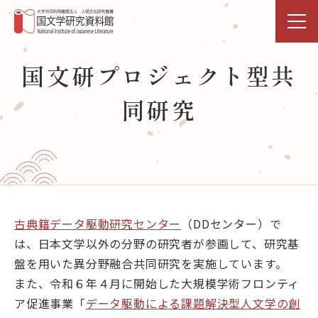
トップページ
国文研プロジェクト型共
同研究
研究活動・共同利用
国文研DDHﾌﾟﾛｼﾞｪｸﾄ
展示・イベント
図書館
古典籍データ駆動研究センター
（DDセンター）で
は、日本文学以外の分野の研究者が参画して、研究基
データベース
盤を用いた異分野融合共同研究を実施しています。
また、令和６年４月に開始した大規模学術フロンティ
事業活動
ア促進事業「
データ駆動による課題解決型人文学の創