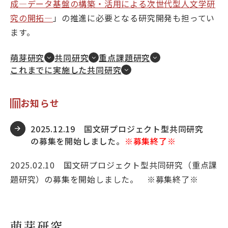
成―データ基盤の構築・活用による次世代型人文学研
大学院・教育
究の開拓―
」の推進に必要となる研究開発も担ってい
ます。
国文研について
萌芽研究
共同研究
重点課題研究
これまでに実施した共同研究
古典
デジラボ
お知らせ
お知らせ
2025.12.19 国文研プロジェクト型共同研究
の募集を開始しました。
※募集終了※
お問い合わせ
アクセス
2025.02.10 国文研プロジェクト型共同研究（重点課
English
当サイトについて
題研究）の募集を開始しました。 ※募集終了※
萌芽研究